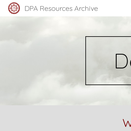
DPA Resources Archive
Sk
D
W