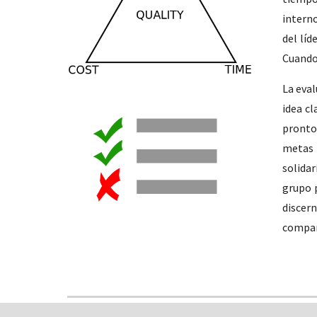
interno
del líd
Cuando
La eval
idea cl
pronto
metas 
solidar
grupo 
discern
compar