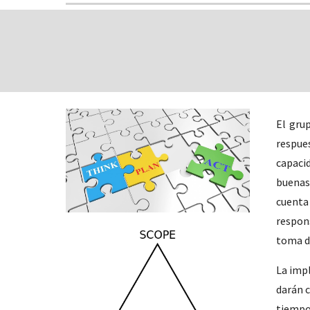
El gru
respues
capaci
buenas
cuenta 
respons
toma d
La impl
darán 
tiempo