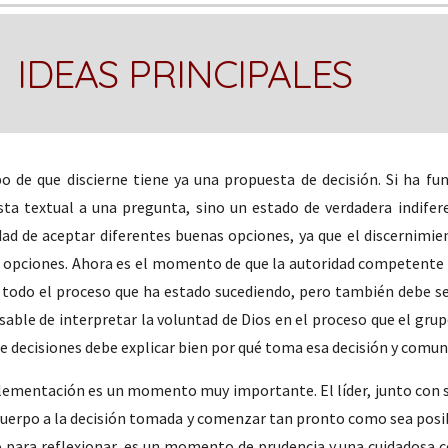
  IDEAS PRINCIPALES
po de que discierne tiene ya una propuesta de decisión. Si ha fu
ta textual a una pregunta, sino un estado de verdadera indiferen
dad de aceptar diferentes buenas opciones, ya que el discernimie
 opciones. Ahora es el momento de que la autoridad competente t
todo el proceso que ha estado sucediendo, pero también debe sent
able de interpretar la voluntad de Dios en el proceso que el grup
e decisiones debe explicar bien por qué toma esa decisión y comu
ementación es un momento muy importante. El líder, junto con su
cuerpo a la decisión tomada y comenzar tan pronto como sea posib
 para reflexionar, es un momento de prudencia y una cuidadosa c