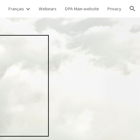
Français
Webinars
DPA Main website
Privacy
ion