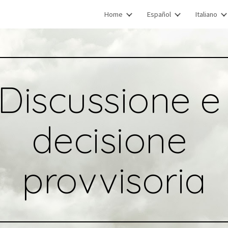
Home
Español
Italiano
ip to main content
Skip to navigat
Discussione e 
decisione 
provvisoria