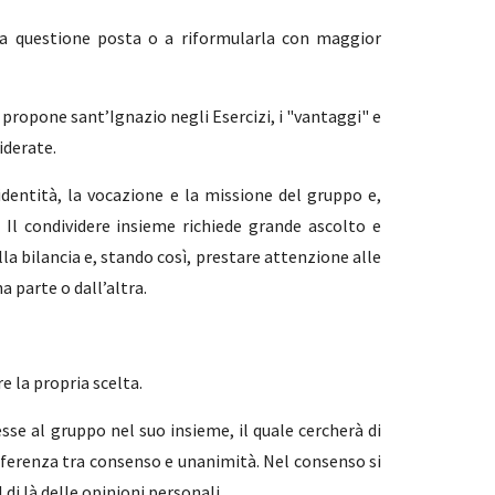
 la questione posta o a riformularla con maggior
 propone sant’Ignazio negli Esercizi, i "vantaggi" e
iderate.
dentità, la vocazione e la missione del gruppo e,
o. Il condividere insieme richiede grande ascolto e
lla bilancia e, stando così, prestare attenzione alle
a parte o dall’altra.
e la propria scelta.
esse al gruppo nel suo insieme, il quale cercherà di
ifferenza tra consenso e unanimità. Nel consenso si
 di là delle opinioni personali.