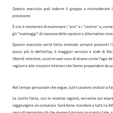
Questo esercizio può indurre il gruppo a riconsiderare
precisione.
È ora il momento di esaminare i "pro" e i "contro" o, come
gli "svantaggi" di ciascuna delle opzioni o alternative cons
Questo esercizio verrà fatto tenendo sempre presenti l'i
ancor più in definitiva, il maggior servizio e lode di Di
libertà interiore, occorre aver cura di essere come l'ago de
ragioni e alle mozioni interiori che fanno propendere da un
Nel tempo personale che segue, tutti saranno invitati a far
Le scelte fatte, con le relative ragioni, verranno poi espr
raggiungere un consenso. Sarà bene ricordare a tutti la d
cerca di percepire ciò che muove il gruppo in quanto tale, al